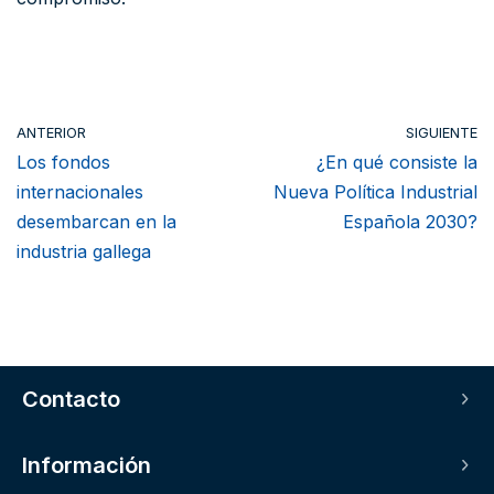
ANTERIOR
SIGUIENTE
Los fondos
¿En qué consiste la
internacionales
Nueva Política Industrial
desembarcan en la
Española 2030?
industria gallega
Contacto
Avda. de Lugo 12, Bajo 15702 Santiago de
Información
Compostela (A Coruña), España