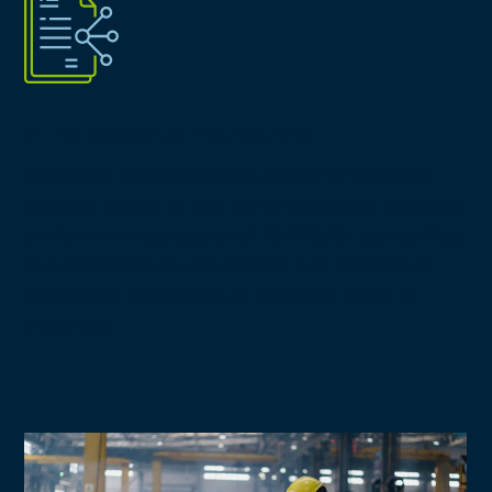
4. Inspección e informe final
Ejecutadas las correcciones, DIRECTO verifica la
situación segura en una nueva inspección y elabora
el informe de adecuación al RD 1215/97 que certifica
el cumplimiento de este decreto. Los informes de
adecuación son visados en el Colegio Oficial de
Ingenieros.