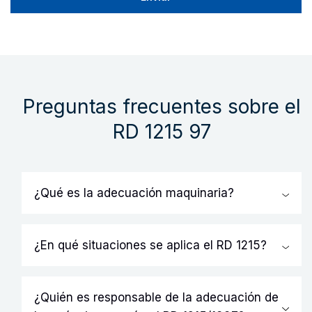
Preguntas frecuentes sobre el
RD 1215 97
¿Qué es la adecuación maquinaria?
La adecuación de la maquinaria es el proceso
mediante el cual se logra que los equipos de
¿En qué situaciones se aplica el RD 1215?
trabajo cumplan con los requisitos esenciales de
El Real Decreto 1215 es de aplicación obligatoria
seguridad y salud exigidos legalmente. Este
para aquellas empresas que utilizan maquinaria
¿Quién es responsable de la adecuación de
proceso implica la identificación de riesgos y la