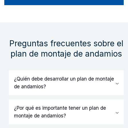
Preguntas frecuentes sobre el
plan de montaje de andamios
¿Quién debe desarrollar un plan de montaje
de andamios?
Un plan de montaje de andamios debe ser
desarrollado por un profesional capacitado y
¿Por qué es importante tener un plan de
debidamente certificado en la construcción de
montaje de andamios?
andamios. Además, debe ser revisado y